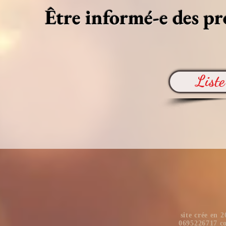
Être informé-e des p
Liste
​ site crée en
0695226717
c