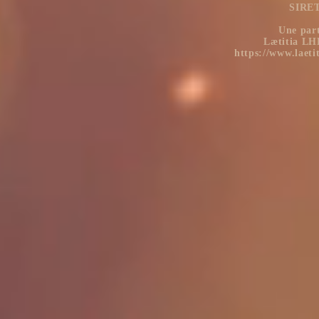
SIRET
Une part
Lætitia LH
https://www.laeti