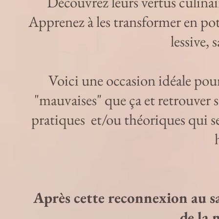
Découvrez leurs vertus culinair
Apprenez à les transformer en pot
lessive,
Voici une occasion idéale pour
"mauvaises" que ça et retrouver 
pratiques et/ou théoriques qui se
Après cette reconnexion au sa
de la 